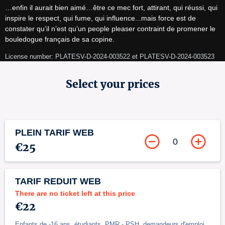
…enfin il aurait bien aimé…être ce mec fort, attirant, qui réussi, qui 
inspire le respect, qui fume, qui influence...mais force est de 
constater qu’il n’est qu’un people pleaser contraint de promener le 
bouledogue français de sa copine.
License number: PLATESV-D-2024-003522 et PLATESV-D-2024-003523
Select your prices
PLEIN TARIF WEB
0
€25
TARIF REDUIT WEB
There are no ticket left at this price
€22
Enfants de -16 ans, étudiants, PMR - PSH, demandeurs d'emploi,