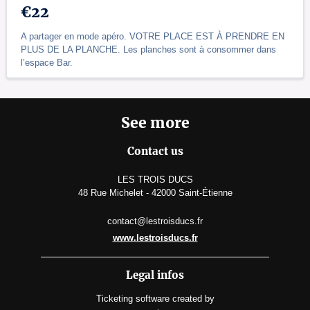
€22
A partager en mode apéro. VOTRE PLACE EST À PRENDRE EN
PLUS DE LA PLANCHE. Les planches sont à consommer dans
l’espace Bar.
See more
Contact us
LES TROIS DUCS
48 Rue Michelet - 42000 Saint-Étienne
contact@lestroisducs.fr
www.lestroisducs.fr
Legal infos
Ticketing software
created by