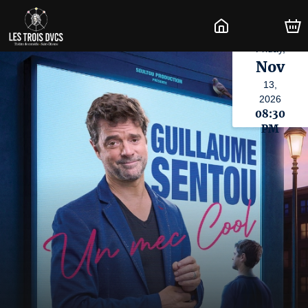
Friday,
Nov
13,
2026
08:30
PM