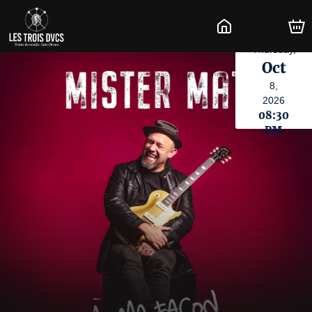
Thursday,
Oct
8,
2026
08:30
PM