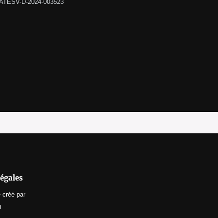
LATESV-D-2024-003523
égales
e
créé par