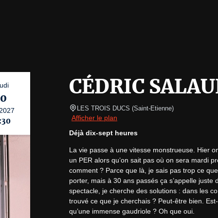
CÉDRIC SALA
udi
20
LES TROIS DUCS
(
Saint-Etienne
)
2027
Afficher le plan
:30
Déjà dix-sept heures
La vie passe à une vitesse monstrueuse. Hier on jo
un PER alors qu’on sait pas où on sera mardi proc
comment ? Parce que là, je sais pas trop ce que j
porter, mais à 30 ans passés ça s’appelle juste dé
spectacle, je cherche des solutions : dans les con
trouvé ce que je cherchais ? Peut-être bien. Est-ce
qu’une immense gaudriole ? Oh que oui.
